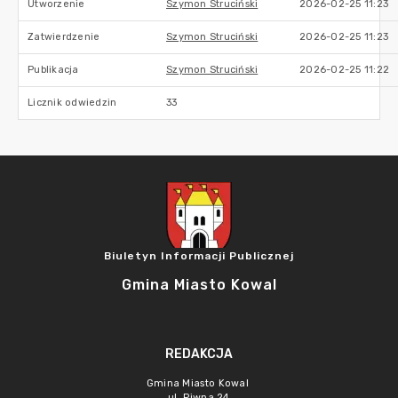
Utworzenie
Szymon Struciński
2026-02-25 11:23
Zatwierdzenie
Szymon Struciński
2026-02-25 11:23
Publikacja
Szymon Struciński
2026-02-25 11:22
Licznik odwiedzin
33
Biuletyn Informacji Publicznej
Gmina Miasto Kowal
REDAKCJA
Gmina Miasto Kowal
ul. Piwna 24