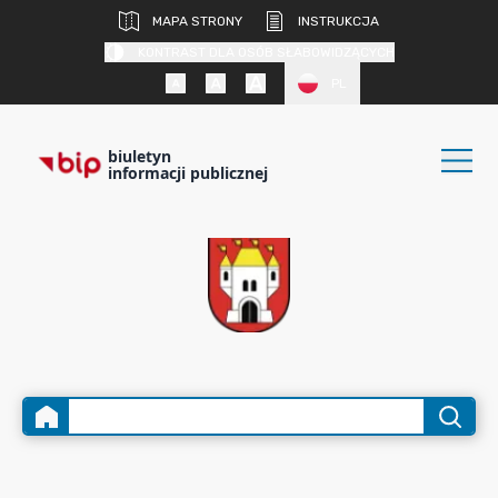
MAPA STRONY
INSTRUKCJA
KONTRAST DLA OSÓB SŁABOWIDZĄCYCH
PL
biuletyn
informacji publicznej