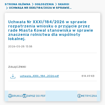
STRONA GŁÓWNA
OGŁOSZENIA
SKARGI
UCHWAŁA NR XXXI/184/2026 W SPRAWIE ROZPATRZENIA WNIOSKU O PRZYJĘCIE PRZEZ RADE MIASTA KOWAL STANOWISKA W SPRAWIE ZNACZENIA ROLNICTWA DLA WSPÓLNOTY LOKALNEJ.
Uchwała Nr XXXI/184/2026 w sprawie
rozpatrzenia wniosku o przyjęcie przez
rade Miasta Kowal stanowiska w sprawie
znaczenia rolnictwa dla wspólnoty
lokalnej.
2026-05-28 13:58
ZAŁĄCZNIKI
uchwała_XXXI_184_2026.pdf
814.49 KB
DRUKUJ
ZAPISZ DO PDF
METRYCZKA