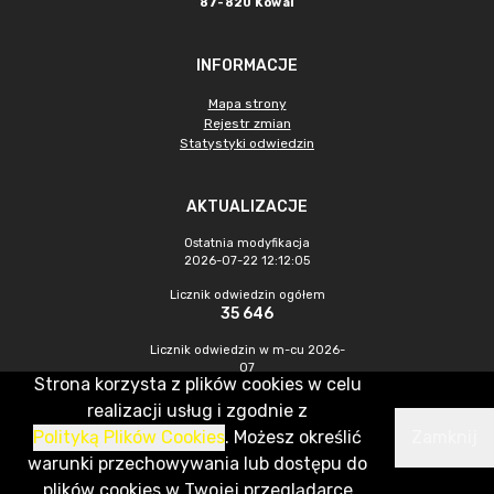
87-820 Kowal
INFORMACJE
Mapa strony
Rejestr zmian
Statystyki odwiedzin
AKTUALIZACJE
Ostatnia modyfikacja
2026-07-22 12:12:05
Licznik odwiedzin ogółem
35 646
Licznik odwiedzin w m-cu 2026-
07
Strona korzysta z plików cookies w celu
137
realizacji usług i zgodnie z
Polityką Plików Cookies
. Możesz określić
Zamknij
CMS & Hosting: Nefeni Sp. z o.o.
warunki przechowywania lub dostępu do
plików cookies w Twojej przeglądarce