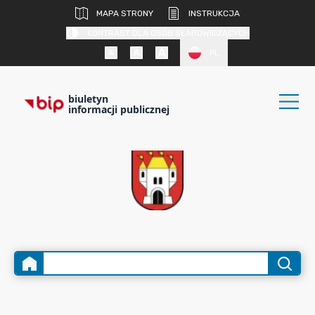
MAPA STRONY
INSTRUKCJA
KONTRAST DLA OSÓB SŁABOWIDZĄCYCH
PL
biuletyn
informacji publicznej