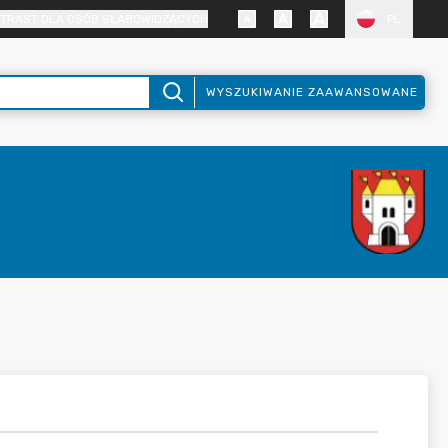
TRAST DLA OSÓB SŁABOWIDZĄCYCH
PL
WYSZUKIWANIE ZAAWANSOWANE